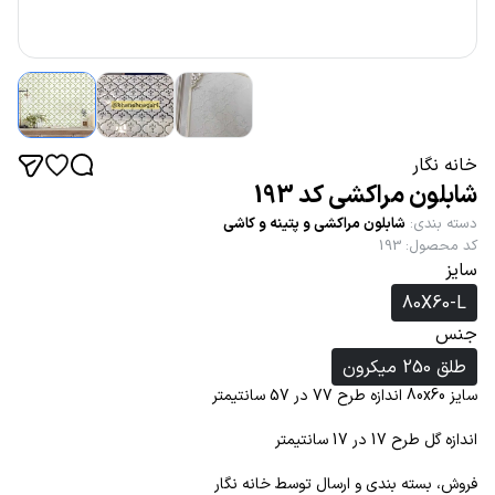
خانه نگار
شابلون مراکشی کد 193
دسته بندی
:
شابلون مراکشی و پتینه و کاشی
کد محصول
:
193
سایز
80X60-L
جنس
طلق 250 میکرون
سایز 80x60 اندازه طرح 77 در 57 سانتیمتر
اندازه گل طرح 17 در 17 سانتیمتر
فروش، بسته بندی و ارسال توسط خانه نگار