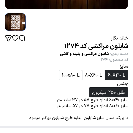
خانه نگار
شابلون مراکشی کد 1274
دسته بندی
:
شابلون مراکشی و پتینه و کاشی
کد محصول
:
1274
سایز
100x80-L
80X60-L
60X40-L
جنس
طلق 250 میکرون
سایز 60x40 اندازه طرح 57 در 37 سانتیمتر
سایز 80x60 اندازه طرح 77 در 57 سانتیمتر
با بزرگتر شدن سایز شابلون اندازه طرح شابلون بزرگتر میشود