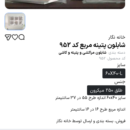
خانه نگار
شابلون پتینه مربع کد 952
دسته بندی
:
شابلون مراکشی و پتینه و کاشی
کد محصول
:
952
سایز
60X40-L
جنس
طلق 250 میکرون
سایز 60x40 اندازه طرح 55 در 37 سانتیمتر
اندازه مربع طرح 16 در 16 سانتیمتر
فروش، بسته بندی و ارسال توسط خانه نگار