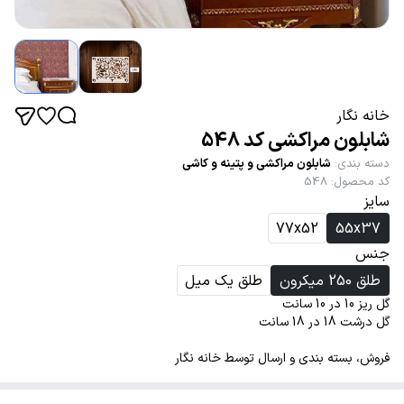
خانه نگار
شابلون مراکشی کد 548
دسته بندی
:
شابلون مراکشی و پتینه و کاشی
کد محصول
:
548
سایز
77x52
55x37
جنس
طلق 250 میکرون
طلق یک میل
گل ریز 10 در 10 سانت
گل درشت 18 در 18 سانت
فروش، بسته بندی و ارسال توسط خانه نگار