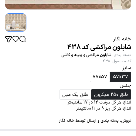
خانه نگار
شابلون مراکشی کد 438
دسته بندی
:
شابلون مراکشی و پتینه و کاشی
کد محصول
:
438
سایز
77x57
57x37
جنس
طلق 250 میکرون
طلق یک میل
اندازه هر گل درشت 12 در 17 سانتیمتر
اندازه هر گل ریز 8 در 11 سانتیمتر
فروش، بسته بندی و ارسال توسط خانه نگار