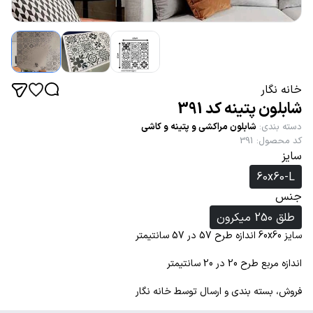
خانه نگار
شابلون پتینه کد 391
دسته بندی
:
شابلون مراکشی و پتینه و کاشی
کد محصول
:
391
سایز
60x60-L
جنس
طلق 250 میکرون
سایز 60x60 اندازه طرح 57 در 57 سانتیمتر
اندازه مربع طرح 20 در 20 سانتیمتر
فروش، بسته بندی و ارسال توسط خانه نگار