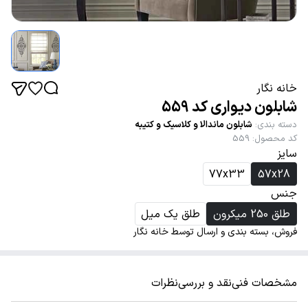
خانه نگار
شابلون دیواری کد 559
دسته بندی
:
شابلون ماندالا و کلاسیک و کتیبه
کد محصول
:
559
سایز
77x33
57x28
جنس
طلق 250 میکرون
طلق یک میل
فروش، بسته بندی و ارسال توسط خانه نگار
مشخصات فنی
نقد و بررسی
نظرات