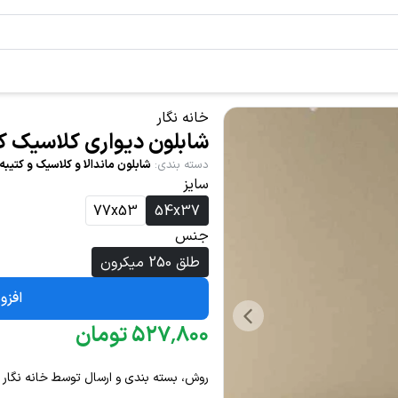
خانه نگار
شابلون دیواری کلاسیک کد 9
دسته بندی
:
شابلون ماندالا و کلاسیک و کتیبه
سایز
77x53
54x37
جنس
طلق 250 میکرون
افزو
۸۰۰
٬
۵۲۷
تومان
روش، بسته بندی و ارسال توسط خانه نگار