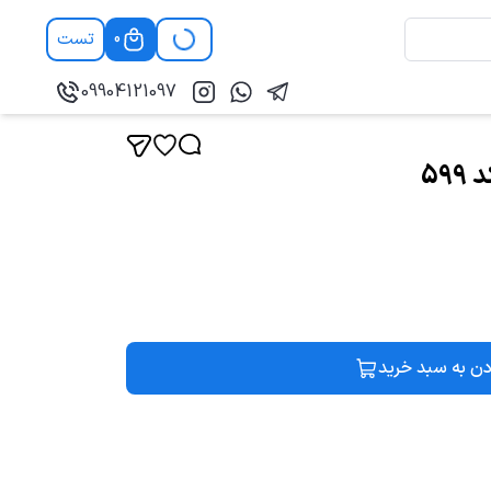
تست
0
09904121097
59
دن به سبد خرید