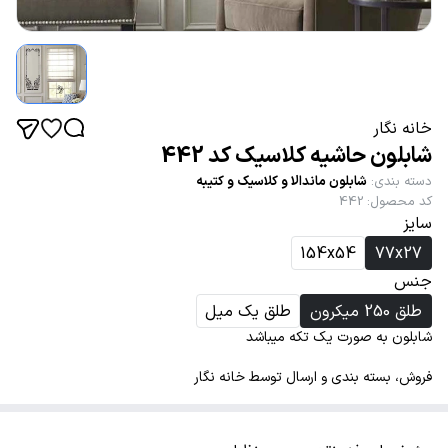
خانه نگار
شابلون حاشیه کلاسیک کد 442
دسته بندی
:
شابلون ماندالا و کلاسیک و کتیبه
کد محصول
:
442
سایز
154x54
77x27
جنس
طلق 250 میکرون
طلق یک میل
شابلون به صورت یک تکه میباشد
فروش، بسته بندی و ارسال توسط خانه نگار