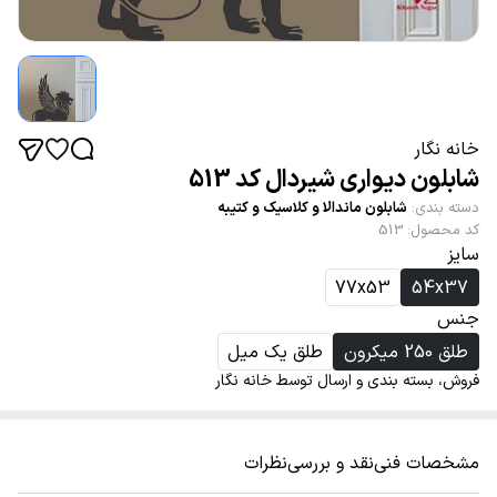
خانه نگار
شابلون دیواری شیردال کد 513
دسته بندی
:
شابلون ماندالا و کلاسیک و کتیبه
کد محصول
:
513
سایز
77x53
54x37
جنس
طلق 250 میکرون
طلق یک میل
فروش، بسته بندی و ارسال توسط خانه نگار
مشخصات فنی
نقد و بررسی
نظرات