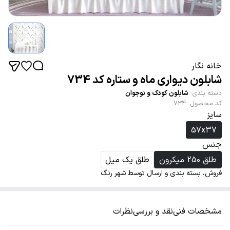
خانه نگار
شابلون دیواری ماه و ستاره کد 734
دسته بندی
:
شابلون کودک و نوجوان
کد محصول
:
734
سایز
57x37
جنس
طلق 250 میکرون
طلق یک میل
فروش، بسته بندی و ارسال توسط شهر رنگ
مشخصات فنی
نقد و بررسی
نظرات