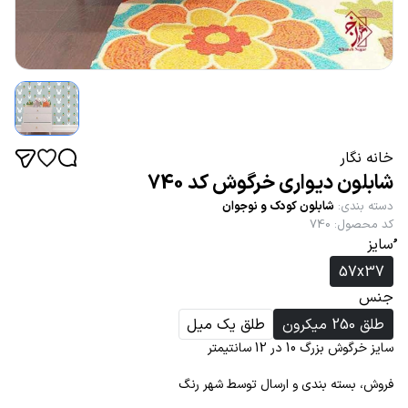
خانه نگار
شابلون دیواری خرگوش کد 740
دسته بندی
:
شابلون کودک و نوجوان
کد محصول
:
740
ُسایز
57x37
جنس
طلق 250 میکرون
طلق یک میل
سایز خرگوش بزرگ 10 در 12 سانتیمتر
فروش، بسته بندی و ارسال توسط شهر رنگ