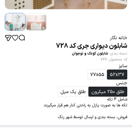
خانه نگار
شابلون دیواری جری کد 728
دسته بندی
:
شابلون کودک و نوجوان
کد محصول
:
728
سایز
77x55
52x37
جنس
طلق 250 میکرون
طلق یک میل
شامل 4 تکه
تکه ها به صورت پازل به راحتی کنار هم قرار میگیرند
فروش، بسته بندی و ارسال توسط شهر رنگ