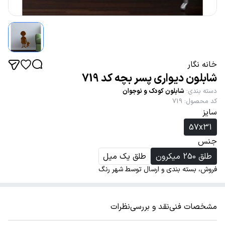
خانه نگار
شابلون دیواری پسر بچه کد 719
دسته بندی
:
شابلون کودک و نوجوان
کد محصول
:
719
سایز
57x31
جنس
طلق 250 میکرون
طلق یک میل
فروش، بسته بندی و ارسال توسط شهر رنگ
مشخصات فنی
نقد و بررسی
نظرات