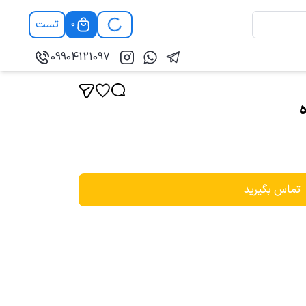
تست
0
09904121097
تماس بگیرید