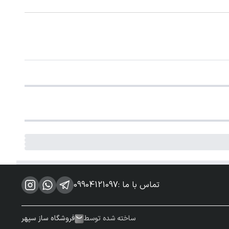
تماس با ما
:
09904121097
ساخته شده توسط
فروشگاه ساز سپهر