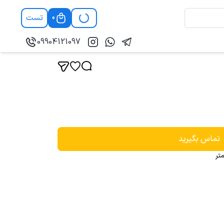
تست
0
09904121097
تماس بگیرید