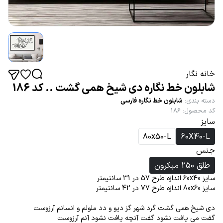
خانه نگار
شابلون خط نگاره دی شیخ همی گشت .. کد 186
دسته بندی
:
شابلون خط نگاره فارسی
کد محصول
:
186
سایز
80x50-L
60X40-L
جنس
طلق 250 میکرون
سایز 60x40 اندازه طرح 57 در 31 سانتیمتر
سایز 80x60 اندازه طرح 77 در 42 سانتیمتر
دی شیخ همی گشت گرد شهر گز دیو و دد ملولم و انسانم آرزوست
گفت می یافت نشود گفت آنچه یافت نشود آنم آرزوست