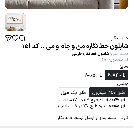
خانه نگار
شابلون خط نگاره من و جام و می .. کد 151
دسته بندی
:
شابلون خط نگاره فارسی
کد محصول
:
151
سایز
80x50-L
60X40-L
جنس
طلق 250 میکرون
طلق یک میل
سایز 60x40 اندازه طرح 57 در 28 سانتیمتر
سایز 80x50 اندازه طرح 77 در 38 سانتیمتر
فروش، بسته بندی و ارسال توسط خانه نگار