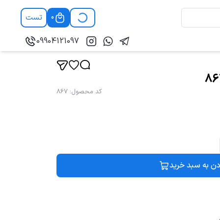
تست
0
09904121097
کد محصول
:
867
دن به سبد خرید