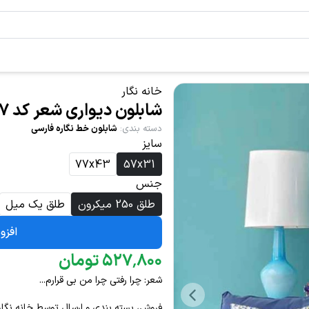
خانه نگار
شابلون دیواری شعر کد 867
دسته بندی
:
شابلون خط نگاره فارسی
سایز
77x43
57x31
جنس
طلق 250 میکرون
طلق یک میل
افزو
۸۰۰
٬
۵۲۷
تومان
شعر: چرا رفتی چرا من بی قرارم...
فروش، بسته بندی و ارسال توسط خانه نگار