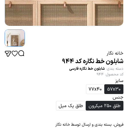
خانه نگار
شابلون خط نگاره کد 944
دسته بندی
:
شابلون خط نگاره فارسی
کد محصول
:
944
سایز
77x40
57x30
جنس
طلق 250 میکرون
طلق یک میل
فروش، بسته بندی و ارسال توسط خانه نگار