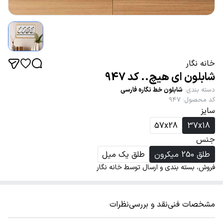
خانه نگار
شابلون ای هیچ.. کد 947
دسته بندی
:
شابلون خط نگاره فارسی
کد محصول
:
947
سایز
57x28
37x18
جنس
طلق 250 میکرون
طلق یک میل
فروش، بسته بندی و ارسال توسط خانه نگار
مشخصات فنی
نقد و بررسی
نظرات