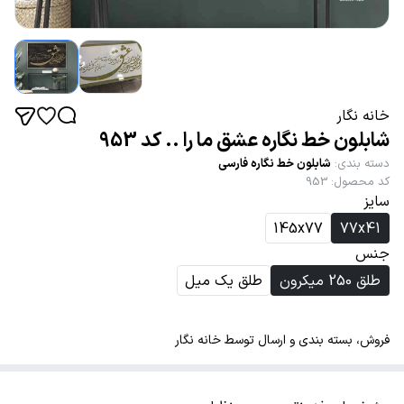
خانه نگار
شابلون خط نگاره عشق ما را .. کد 953
دسته بندی
:
شابلون خط نگاره فارسی
کد محصول
:
953
سایز
145x77
77x41
جنس
طلق 250 میکرون
طلق یک میل
فروش، بسته بندی و ارسال توسط خانه نگار