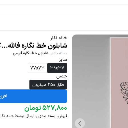
خانه نگار
شابلون خط نگاره فالله...کد 
دسته بندی
:
شابلون خط نگاره فارسی
سایز
77x73
39x37
جنس
طلق 250 میکرون
افزو
۸۰۰
٬
۵۲۷
تومان
فروش، بسته بندی و ارسال توسط خانه نگار