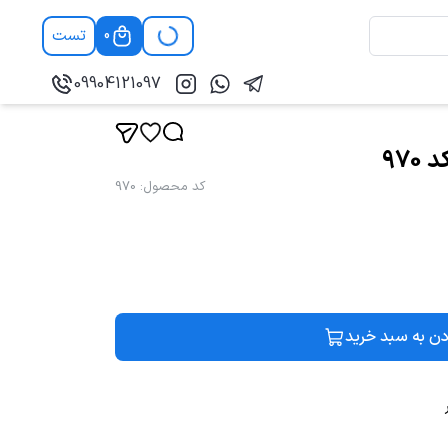
تست
0
09904121097
970
کد محصول
:
970
دن به سبد خرید