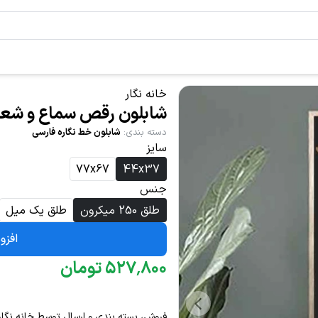
خانه نگار
شابلون رقص سماع و شعر من
دسته بندی
:
شابلون خط نگاره فارسی
سایز
77x67
44x37
جنس
طلق 250 میکرون
طلق یک میل
افزو
۸۰۰
٬
۵۲۷
تومان
فروش، بسته بندی و ارسال توسط خانه نگار