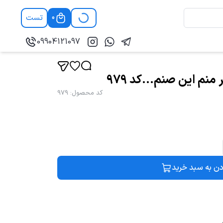
تست
0
09904121097
م این صنم...کد 979
کد محصول
:
979
دن به سبد خرید