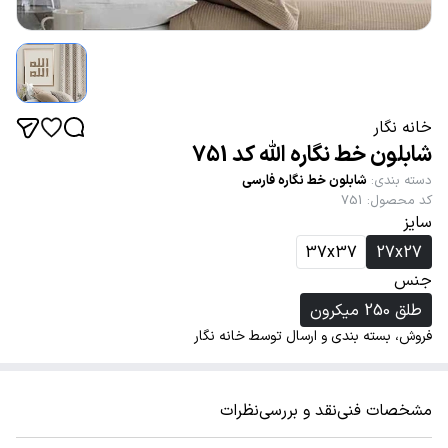
خانه نگار
شابلون خط نگاره الله کد 751
دسته بندی
:
شابلون خط نگاره فارسی
کد محصول
:
751
سایز
37x37
27x27
جنس
طلق 250 میکرون
فروش، بسته بندی و ارسال توسط خانه نگار
مشخصات فنی
نقد و بررسی
نظرات