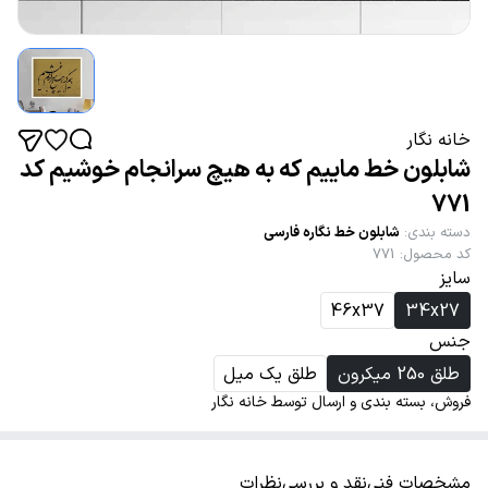
خانه نگار
شابلون خط ماییم که به هیچ سرانجام خوشیم کد
771
دسته بندی
:
شابلون خط نگاره فارسی
کد محصول
:
771
سایز
46x37
34x27
جنس
طلق 250 میکرون
طلق یک میل
فروش، بسته بندی و ارسال توسط خانه نگار
مشخصات فنی
نقد و بررسی
نظرات