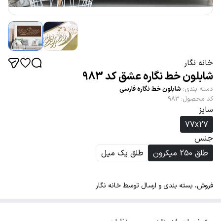
خانه نگار
شابلون خط نگاره عشق کد 983
دسته بندی
:
شابلون خط نگاره فارسی
کد محصول
:
983
سایز
77x27
جنس
طلق 250 میکرون
طلق یک میل
فروش، بسته بندی و ارسال توسط خانه نگار