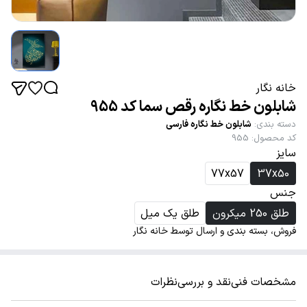
خانه نگار
شابلون خط نگاره رقص سما کد 955
دسته بندی
:
شابلون خط نگاره فارسی
کد محصول
:
955
سایز
77x57
37x50
جنس
طلق 250 میکرون
طلق یک میل
فروش، بسته بندی و ارسال توسط خانه نگار
مشخصات فنی
نقد و بررسی
نظرات