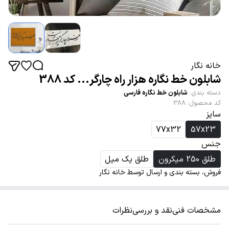
خانه نگار
شابلون خط نگاره هزار راه چارگر... کد 388
دسته بندی
:
شابلون خط نگاره فارسی
کد محصول
:
388
سایز
77x32
57x23
جنس
طلق 250 میکرون
طلق یک میل
فروش، بسته بندی و ارسال توسط خانه نگار
مشخصات فنی
نقد و بررسی
نظرات