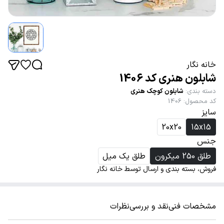
خانه نگار
شابلون هنری کد 1406
دسته بندی
:
شابلون کوچک هنری
کد محصول
:
1406
سایز
20x20
15x15
جنس
طلق 250 میکرون
طلق یک میل
فروش، بسته بندی و ارسال توسط خانه نگار
مشخصات فنی
نقد و بررسی
نظرات