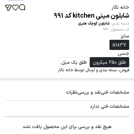
خانه نگار
شابلون مینی kitchen کد 991
دسته بندی
:
شابلون کوچک هنری
کد محصول
:
991
سایز
51x37
جنس
طلق 250 میکرون
طلق یک میل
فروش، بسته بندی و ارسال توسط خانه نگار
مشخصات فنی
نقد و بررسی
نظرات
مشخصات فنی ندارد
هیچ نقد و بررسی برای این محصول یافت نشد