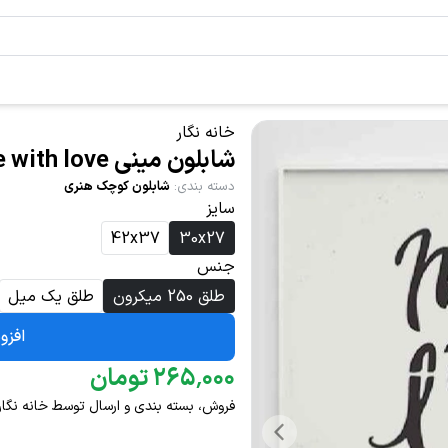
خانه نگار
شابلون مینی made with love کد 1065
دسته بندی
:
شابلون کوچک هنری
سایز
42x37
30x27
جنس
طلق 250 میکرون
طلق یک میل
افزو
۰۰۰
٬
۲۶۵
تومان
فروش، بسته بندی و ارسال توسط خانه نگار