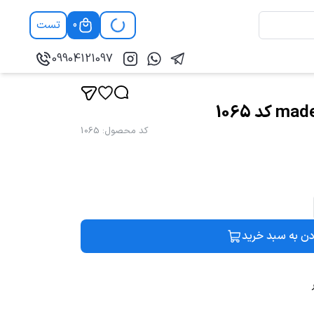
تست
0
09904121097
کد محصول
:
1065
دن به سبد خرید