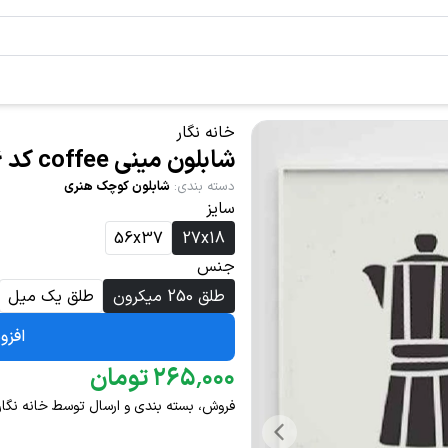
خانه نگار
شابلون مینی coffee کد 1066
دسته بندی
:
شابلون کوچک هنری
سایز
56x37
27x18
جنس
طلق 250 میکرون
طلق یک میل
افزو
۰۰۰
٬
۲۶۵
تومان
فروش، بسته بندی و ارسال توسط خانه نگار