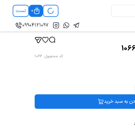
تست
0
09904121097
کد محصول
:
1066
دن به سبد خرید