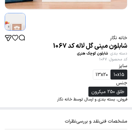
خانه نگار
شابلون مینی گل لاله کد 1067
دسته بندی
:
شابلون کوچک هنری
کد محصول
:
1067
سایز
13x20
10x15
جنس
طلق 250 میکرون
فروش، بسته بندی و ارسال توسط خانه نگار
مشخصات فنی
نقد و بررسی
نظرات