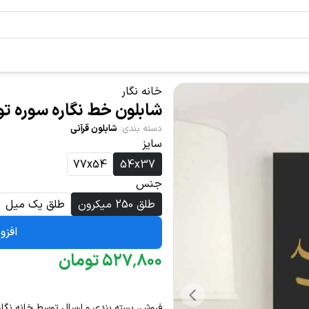
خانه نگار
شابلون خط نگاره سوره توحی
دسته بندی
:
شابلون قرآنی
سایز
77x54
54x37
جنس
طلق 250 میکرون
طلق یک میل
افزو
۸۰۰
٬
۵۲۷
تومان
فروش، بسته بندی و ارسال توسط خانه نگار