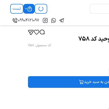
تست
0
09904121097
د کد 758
کد محصول
:
758
دن به سبد خرید