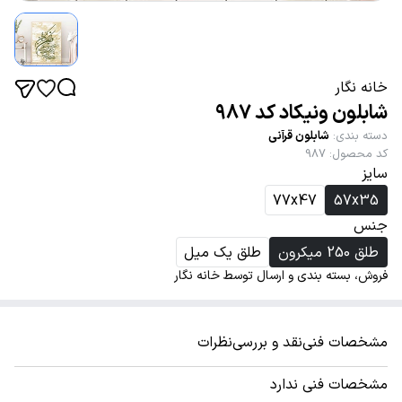
خانه نگار
شابلون ونیکاد کد 987
دسته بندی
:
شابلون قرآنی
کد محصول
:
987
سایز
77x47
57x35
جنس
طلق 250 میکرون
طلق یک میل
فروش، بسته بندی و ارسال توسط خانه نگار
مشخصات فنی
نقد و بررسی
نظرات
مشخصات فنی ندارد