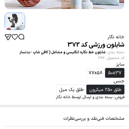
خانه نگار
شابلون ورزشی کد 372
دسته بندی
:
شابلون خط نگاره انگلیسی و مشاغل ( کافی شاپ -بدنساز
کد محصول
:
372
سایز
77x58
50x37
جنس
طلق 250 میکرون
طلق یک میل
فروش، بسته بندی و ارسال توسط خانه نگار
مشخصات فنی
نقد و بررسی
نظرات