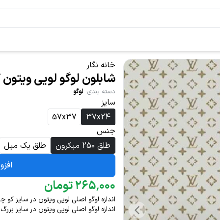
خانه نگار
شابلون لوگو لویی ویتون کد 5
دسته بندی
:
لوگو
سایز
57x37
37x24
جنس
طلق 250 میکرون
طلق یک میل
افزو
۰۰۰
٬
۲۶۵
تومان
اندازه لوگو اصلی لویی ویتون در سایز کو چک 3 در 3 س
اندازه لوگو اصلی لویی ویتون در سایز بزرگ 5 در 5 سانت