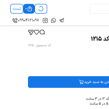
تست
0
09904121097
121
کد محصول
:
1215
دن به سبد خرید
انت