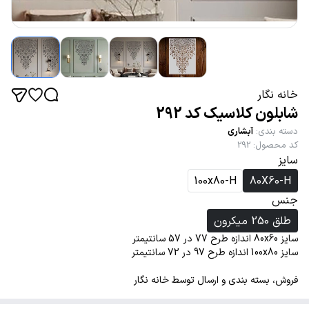
خانه نگار
شابلون کلاسیک کد 292
دسته بندی
:
آبشاری
کد محصول
:
292
سایز
100x80-H
80X60-H
جنس
طلق 250 میکرون
سایز 80x60 اندازه طرح 77 در 57 سانتیمتر
سایز 100x80 اندازه طرح 97 در 72 سانتیمتر
فروش، بسته بندی و ارسال توسط خانه نگار