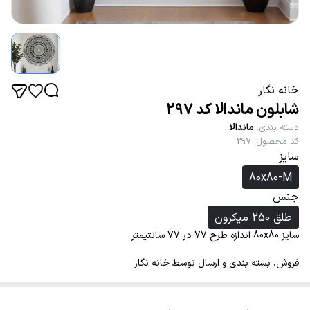
خانه نگار
شابلون ماندالا کد 297
دسته بندی
:
ماندالا
کد محصول
:
297
سایز
80x80-M
جنس
طلق 250 میکرون
سایز 80x80 اندازه طرح 77 در 77 سانتیمتر
فروش، بسته بندی و ارسال توسط خانه نگار