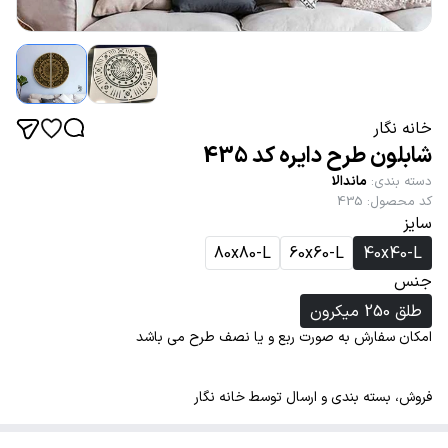
خانه نگار
شابلون طرح دایره کد 435
دسته بندی
:
ماندالا
کد محصول
:
435
سایز
80x80-L
60x60-L
40x40-L
جنس
طلق 250 میکرون
امکان سفارش به صورت ربع و یا نصف طرح می باشد
فروش، بسته بندی و ارسال توسط خانه نگار