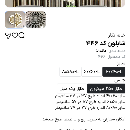
خانه نگار
شابلون کد 446
دسته بندی
:
ماندالا
کد محصول
:
446
سایز
80x80-L
60x60-L
40x40-L
جنس
طلق 250 میکرون
طلق یک میل
سایز 40x40 اندازه طرح 37 در 37 سانتیمتر
سایز 60x60 اندازه طرح 57 در 57 سانتیمتر
سایز 80x80 اندازه طرح 77 در 77 سانتیمتر
امکان سفارش به صورت ربع و یا نصف طرح میباشد