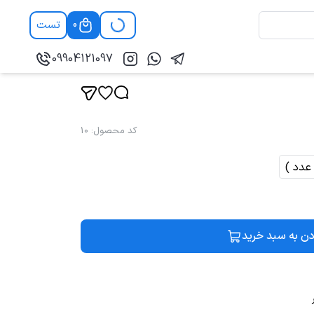
تست
0
09904121097
کد محصول
:
10
دن به سبد خرید