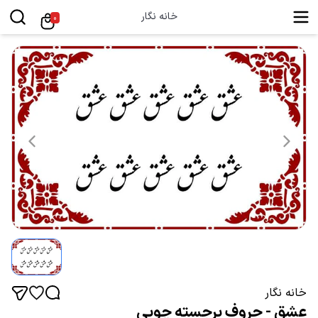
خانه نگار
0
خانه نگار
عشق - حروف برجسته چوبی