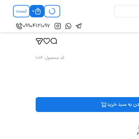
تست
0
09904121097
کد محصول
:
1016
دن به سبد خرید