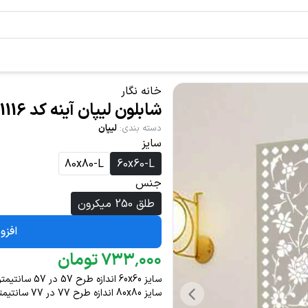
خانه نگار
شابلون لیپان آینه کد 1116
دسته بندی
:
لیپان
سایز
80x80-L
60x60-L
جنس
طلق 250 میکرون
افزو
۰۰۰
٬
۷۳۳
تومان
سایز 60x60 اندازه طرح 57 در 57 سانتیمتر
سایز 80x80 اندازه طرح 77 در 77 سانتیمتر