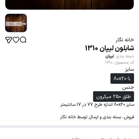
خانه نگار
شابلون لیپان 1310
دسته بندی
:
لیپان
کد محصول
:
1310
سایز
80x20-L
جنس
طلق 250 میکرون
سایز 80x20 اندازه طرح 77 در 17 سانتیمتر
فروش، بسته بندی و ارسال توسط خانه نگار