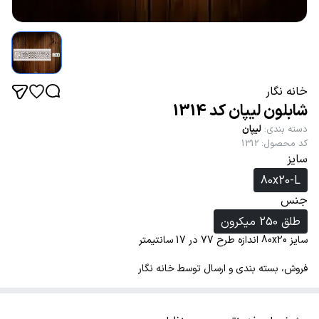
خانه نگار
شابلون لیپان کد 1314
دسته بندی
:
لیپان
کد محصول
:
1312
سایز
80x20-L
جنس
طلق 250 میکرون
سایز 80x20 اندازه طرح 77 در 17 سانتیمتر
فروش، بسته بندی و ارسال توسط خانه نگار