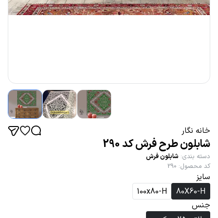
خانه نگار
شابلون طرح فرش کد 290
دسته بندی
:
شابلون فرش
کد محصول
:
290
سایز
100x80-H
80X60-H
جنس