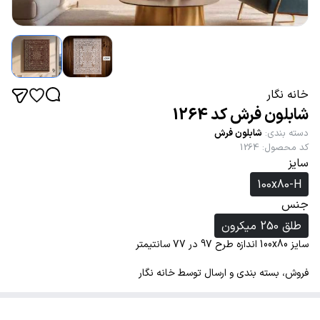
خانه نگار
شابلون فرش کد 1264
دسته بندی
:
شابلون فرش
کد محصول
:
1264
سایز
100x80-H
جنس
طلق 250 میکرون
سایز 100x80 اندازه طرح 97 در 77 سانتیمتر
فروش، بسته بندی و ارسال توسط خانه نگار