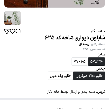
خانه نگار
شابلون دیواری شاخه کد 625
دسته بندی
:
ریسه ای
کد محصول
:
625
سایز
77x45
57x34
جنس
طلق 250 میکرون
طلق یک میل
فروش، بسته بندی و ارسال توسط خانه نگار